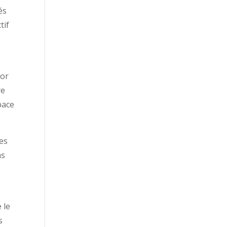
és
tif
 or
re
pace
des
ns
 le
s