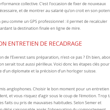
performance collective. C’est l’occasion de fixer de nouveaux
écessaire, et de montrer au salarié qu’on croit en son potent
n peu comme un GPS professionnel : il permet de recalculer
gardant la destination finale en ligne de mire.
ON ENTRETIEN DE RECADRAGE
n de l’Everest sans préparation, n’est-ce pas ? Eh bien, abo
 serait tout aussi périlleux. Voici donc les étapes clés pour
se d’un diplomate et la précision d’un horloger suisse.
amis anglophones. Choisir le bon moment pour un entretien
ident, et vous risquez d’agir sous le coup de l’émotion. Trop t
les faits ou pris de mauvaises habitudes. Selon Semer et
 un délai raisonnable après l’observation du comportement