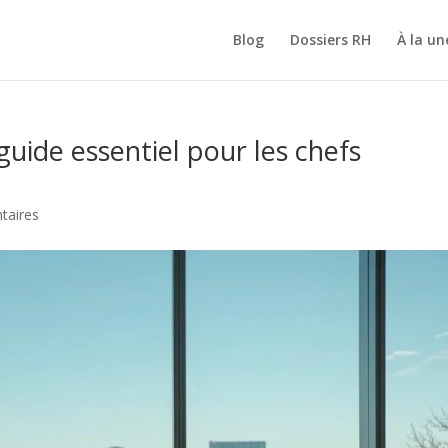
Blog
Dossiers RH
À la un
guide essentiel pour les chefs
s
taires