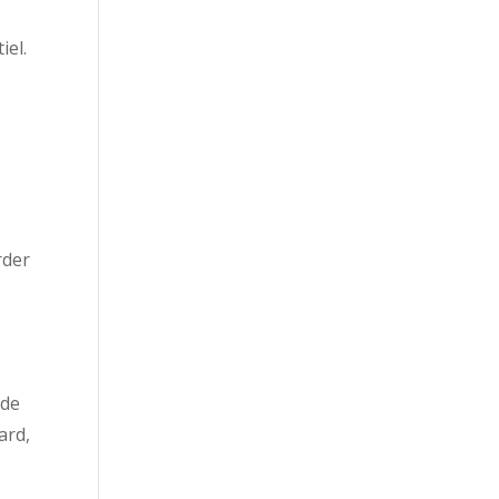
iel.
rder
 de
ard,