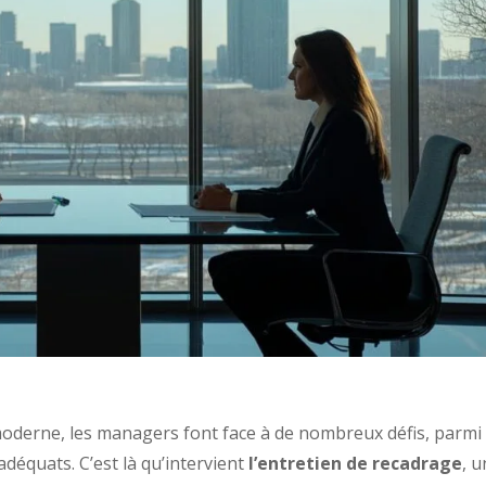
moderne, les managers font face à de nombreux défis, parmi
déquats. C’est là qu’intervient
l’entretien de recadrage
, u