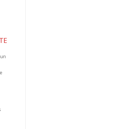
TE
’un
ue
s